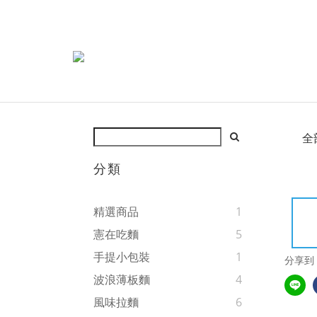
全
分類
精選商品
1
憲在吃麵
5
手提小包裝
1
分享到
波浪薄板麵
4
風味拉麵
6