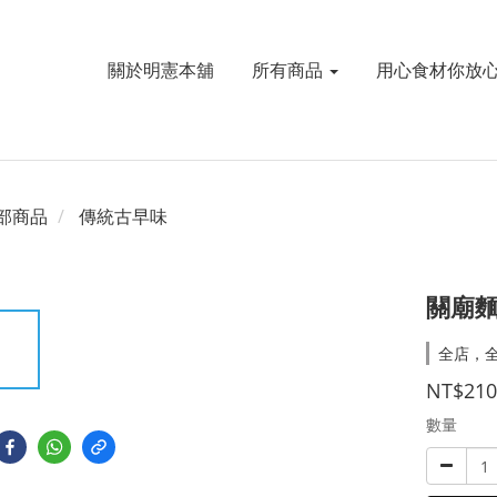
關於明憲本舖
所有商品
用心食材你放
部商品
傳統古早味
關廟麵
全店，全
NT$210
數量