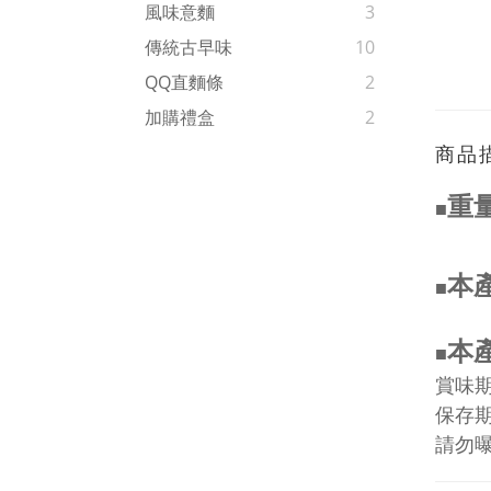
風味意麵
3
傳統古早味
10
QQ直麵條
2
加購禮盒
2
商品
重量
■
本
■
本
■
賞味
保存
請勿