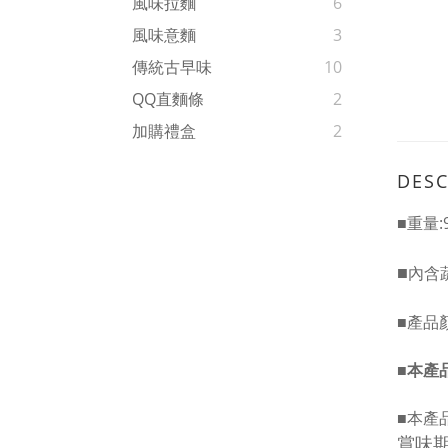
風味拉麵
6
風味意麵
3
傳統古早味
10
QQ直麵條
2
加購禮盒
2
DESC
■
重量:
■
內含
■
產品
■
本產
■
本產
賞味