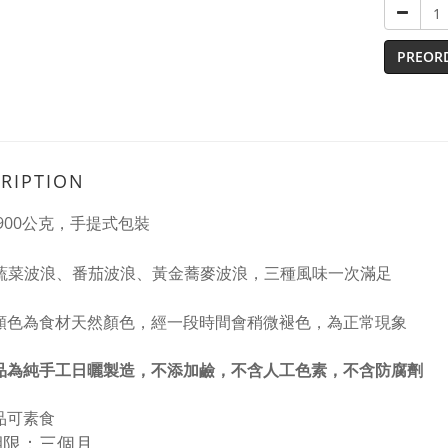
PREOR
RIPTION
900公克
，手提式包裝
蔬菜波浪、番茄波浪、黃金蕎麥波浪，三種風味一次滿足
顏色為
食材天然顏色，經一段時間會稍微褪色，為正常現象
品為純手工日曬
製造
，
不添加鹼，
不含人工色素，不含防腐劑
品可素食
期限：三個月