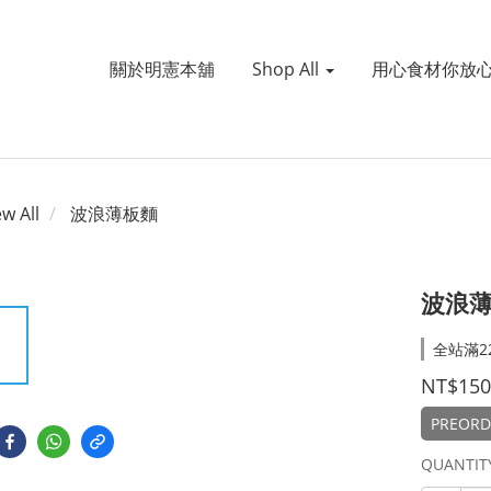
關於明憲本舖
Shop All
用心食材你放
ew All
波浪薄板麵
波浪
全站滿22
NT$150
PREORD
QUANTIT