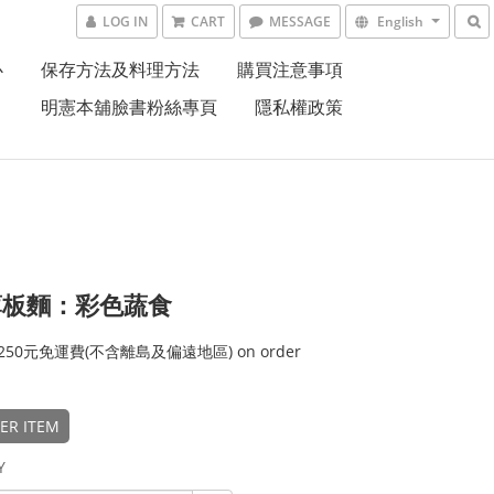
LOG IN
CART
MESSAGE
English
心
保存方法及料理方法
購買注意事項
明憲本舖臉書粉絲專頁
隱私權政策
薄板麵：彩色蔬食
50元免運費(不含離島及偏遠地區) on order
ER ITEM
Y