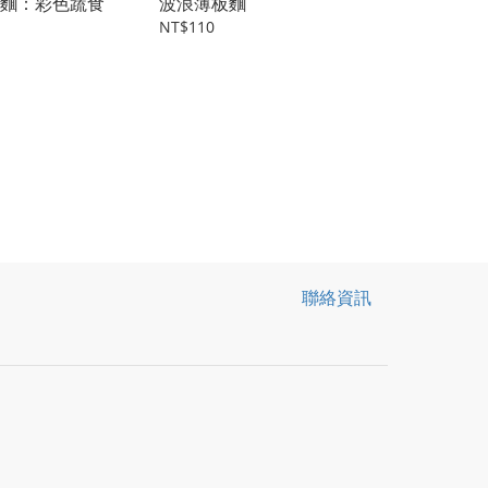
麵：彩色蔬食
波浪薄板麵
NT$110
聯絡資訊