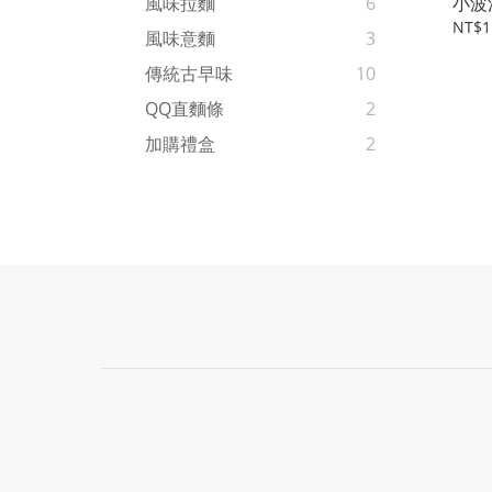
小波
風味拉麵
6
NT$1
風味意麵
3
傳統古早味
10
QQ直麵條
2
加購禮盒
2