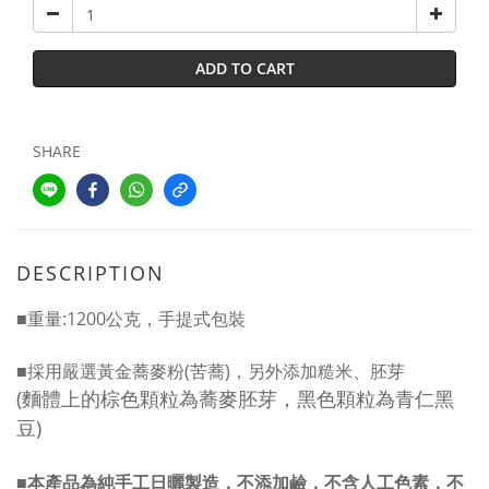
ADD TO CART
SHARE
DESCRIPTION
■
重量:1200公克
，手提式包裝
■
採用
嚴選黃金蕎麥粉(苦蕎)，另外添加
糙米
、
胚芽
(麵體
上的棕色顆粒為蕎麥胚芽，黑色顆粒為
青仁黑
豆
)
■
本產品為純手工日曬
製造
，
不添加鹼，
不含人工色素，不